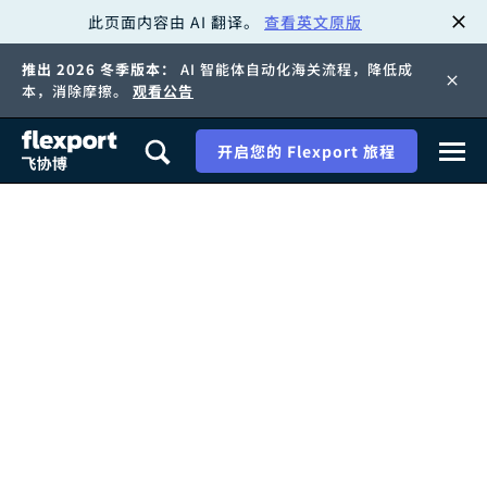
此页面内容由 AI 翻译。
查看英文原版
跳
推出 2026 冬季版本：
AI 智能体自动化海关流程，降低成
转
本，消除摩擦。
观看公告
至
开启您的 Flexport 旅程
内
容