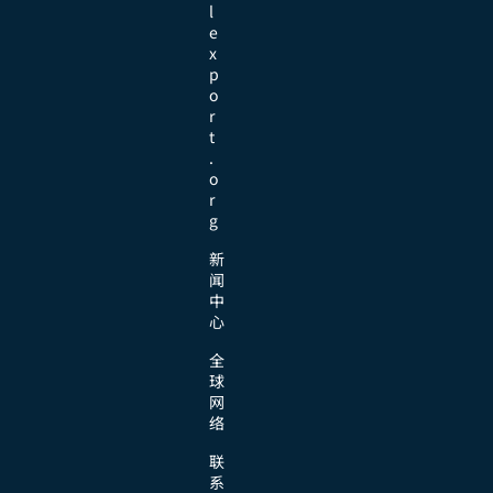
l
e
x
p
o
r
t
.
o
r
g
新
闻
中
心
全
球
网
络
联
系