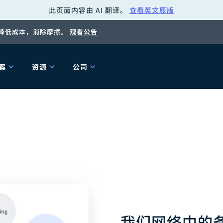
此页面内容由 AI 翻译。
查看英文原版
，降低成本，消除摩擦。
观看公告
案
资源
公司
关
工具
关于我们
海关清关
贸易咨询
Tariff Simulator
关
Flexport.org
6 冬季版本
2025 秋季发布
Tariff Simulator
关税退款
Flexport Rate
Fle
全球网络
Explorer
5 冬季版本
关税退税
合规审计
审核您的报关行
洞察
商品归类
控您的货运全局
博客
网
我们网络中的