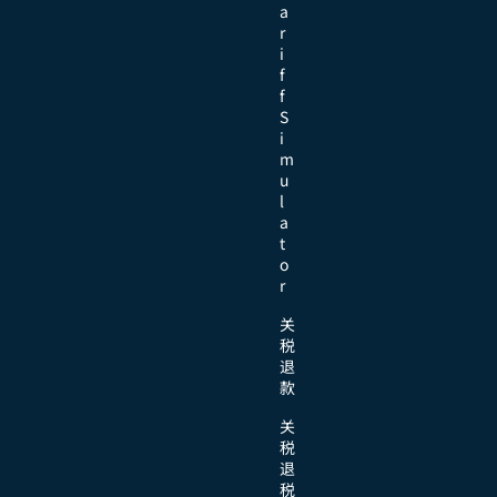
a
r
i
f
f
S
i
m
u
l
a
t
o
r
关
税
退
款
关
税
退
税