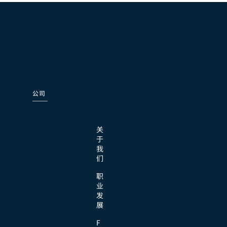
公司
关
于
我
们
职
业
发
展
F