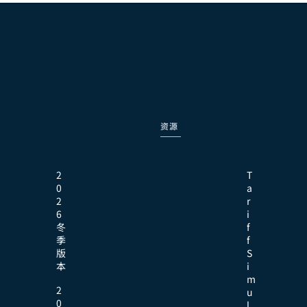
资源
2
T
0
a
2
r
6
i
冬
f
季
f
版
S
本
i
m
2
u
0
l