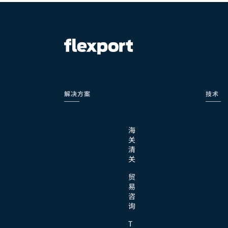
解决方案
技术
海
关
清
关
贸
易
咨
询
T