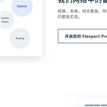
服务套件
Flexport 平台
电子指南
海运
空运
资源
组装、包装、组合套装、地
Flexport Control
道卖家门户
Tower
们都能实现。
卡车运输
订单管理
客户
RF
port
lligence
订舱管理
买家合并
Fulfillment Help
视
Center
开启您的 Flexport P
掌控您的碳排放
loper Portal
API 教程
LFILLMENT
电商 Fulfillment
B2B Fulfillment
 文档
EDI Documentation
退货管理
问题
融服务
贸易融资
货物保险