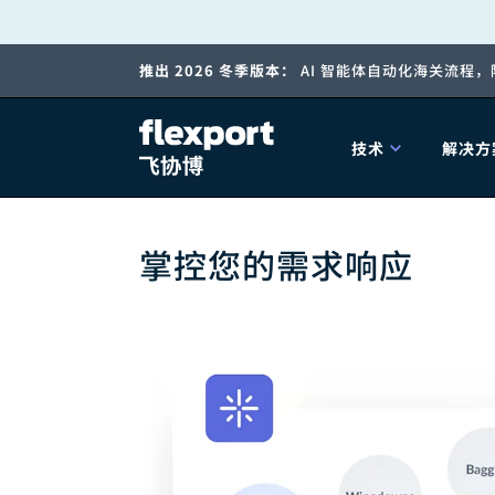
跳
推出 2026 冬季版本：
AI 智能体自动化海关流程
转
至
技术
解决方
内
产品发布
海
容
掌控您的需求响应
202
202
技术解决方案
掌