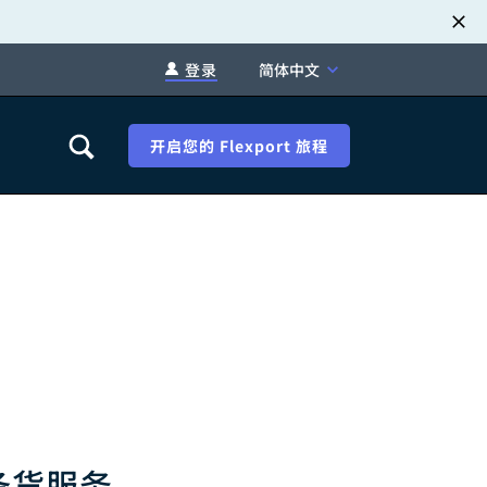
登录
简体中文
开启您的 Flexport 旅程
职业发展
税退款
新闻中心
xport Atlas
联系我们
络研讨会
备货服务