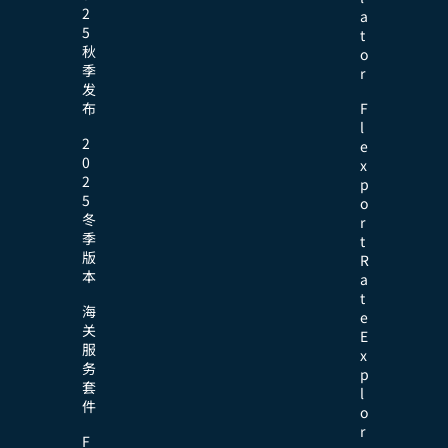
2
a
5
t
秋
o
季
r
发
布
F
l
2
e
0
x
2
p
5
o
冬
r
季
t
版
R
本
a
t
海
e
关
E
服
x
务
p
套
l
件
o
r
F