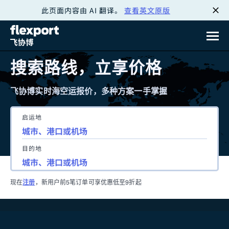
此页面内容由 AI 翻译。
查看英文原版
跳
转
至
搜索路线，立享价格
内
飞协博实时海空运报价，多种方案一手掌握
容
启运地
目的地
现在
注册
，新用户前5笔订单可享优惠低至9折起