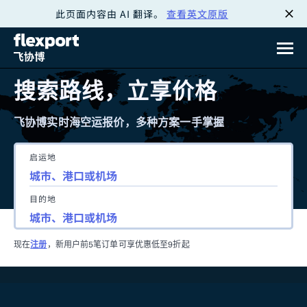
此页面内容由 AI 翻译。
查看英文原版
跳
转
至
搜索路线，立享价格
内
飞协博实时海空运报价，多种方案一手掌握
容
启运地
目的地
现在
注册
，新用户前5笔订单可享优惠低至9折起