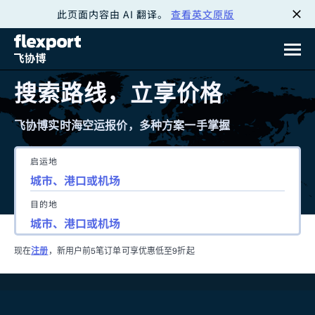
此页面内容由 AI 翻译。
查看英文原版
跳
转
至
搜索路线，立享价格
内
飞协博实时海空运报价，多种方案一手掌握
容
启运地
目的地
现在
注册
，新用户前5笔订单可享优惠低至9折起