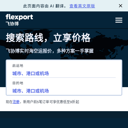
此页面内容由 AI 翻译。
查看英文原版
跳
转
至
搜索路线，立享价格
内
飞协博实时海空运报价，多种方案一手掌握
容
启运地
目的地
现在
注册
，新用户前5笔订单可享优惠低至9折起