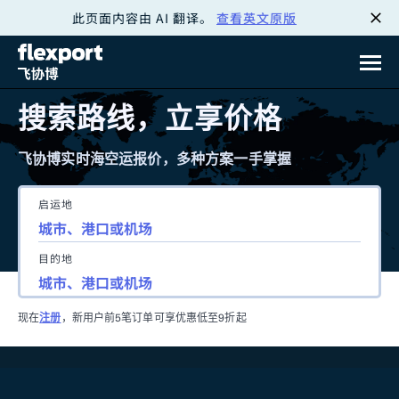
此页面内容由 AI 翻译。
查看英文原版
跳
转
至
搜索路线，立享价格
内
飞协博实时海空运报价，多种方案一手掌握
容
启运地
目的地
现在
注册
，新用户前5笔订单可享优惠低至9折起