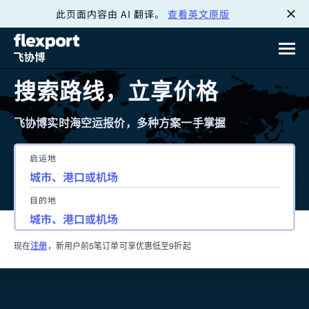
此页面内容由 AI 翻译。
查看英文原版
跳
转
至
搜索路线，立享价格
内
飞协博实时海空运报价，多种方案一手掌握
容
启运地
目的地
现在
注册
，新用户前5笔订单可享优惠低至9折起