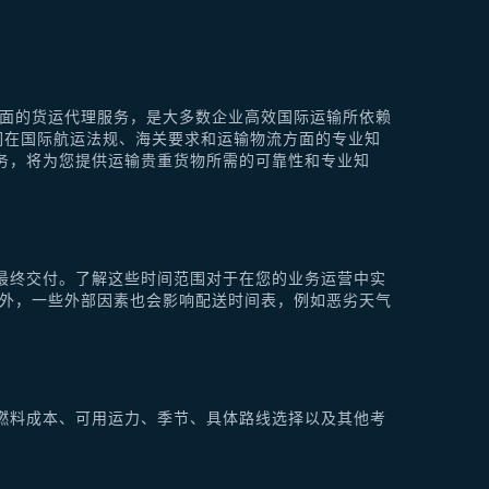
供全面的货运代理服务，是大多数企业高效国际运输所依赖
他们在国际航运法规、海关要求和运输物流方面的专业知
理服务，将为您提供运输贵重货物所需的可靠性和专业知
最终交付。了解这些时间范围对于在您的业务运营中实
此外，一些外部因素也会影响配送时间表，例如恶劣天气
燃料成本、可用运力、季节、具体路线选择以及其他考