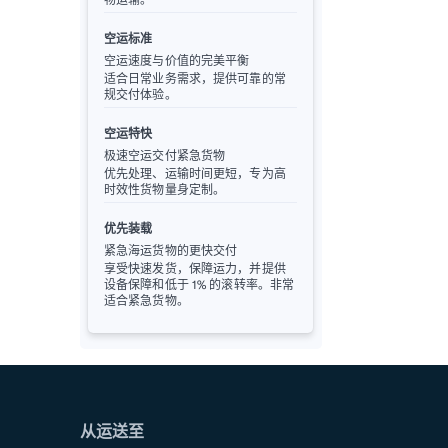
空运标准
空运速度与价值的完美平衡
适合日常业务需求，提供可靠的常
规交付体验。
空运特快
极速空运交付紧急货物
优先处理、运输时间更短，专为高
时效性货物量身定制。
优先装载
紧急海运货物的更快交付
享受快速发货，保障运力，并提供
设备保障和低于 1% 的滚转率。非常
适合紧急货物。
从运送至