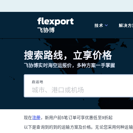
跳
转
技术
解决方
至
产品发布
海
内
搜索路线，立享价格
容
飞协博实时海空运报价，多种方案一手掌握
202
启运地
202
技术解决方案
掌
现在
注册
，新用户前5笔订单可享优惠低至9折起
海关
以下是查询到的到的运输方案及价格。无论您采用何种运输方式，