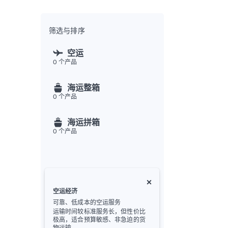
全渠
Flex
Inte
筛选与排序
开发者
空运
0
个产品
Deve
FU
海运整箱
API
0
个产品
常见
金
海运拼箱
0
个产品
空运经济
可靠、低成本的空运服务
运输时间较标准服务长，但性价比
极高，适合预算敏感、非急迫的货
物运输。