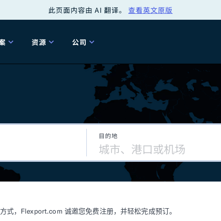
此页面内容由 AI 翻译。
查看英文原版
案
资源
公司
关
工具
关于我们
海关清关
贸易咨询
Tariff Simulator
关
Flexport.org
6 冬季版本
2025 秋季发布
Tariff Simulator
关税退款
Flexport Rate
Fle
全球网络
Explorer
目的地
5 冬季版本
关税退税
合规审计
审核您的报关行
洞察
商品归类
控您的货运全局
博客
网
服务套件
Flexport 平台
电子指南
海运
空运
Flexport.com 诚邀您免费注册，并轻松完成预订。
资源
Flexport Control