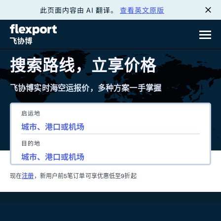
此页面内容由 AI 翻译。
查看英文原版
跳
转
至
搜索路线，立享价格
内
飞协博实时海空运报价，多种方案一手掌握
容
启运地
目的地
现在
注册
，新用户前5笔订单可享优惠低至9折起