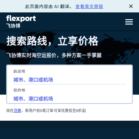
此页面内容由 AI 翻译。
查看英文原版
跳
转
至
搜索路线，立享价格
内
飞协博实时海空运报价，多种方案一手掌握
容
启运地
目的地
现在
注册
，新用户前5笔订单可享优惠低至9折起