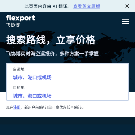
此页面内容由 AI 翻译。
查看英文原版
跳
转
至
搜索路线，立享价格
内
飞协博实时海空运报价，多种方案一手掌握
容
启运地
目的地
现在
注册
，新用户前5笔订单可享优惠低至9折起