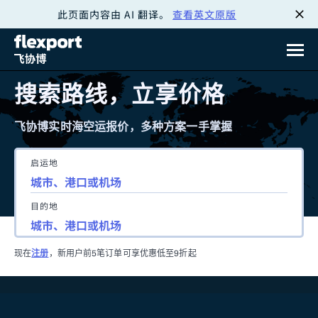
此页面内容由 AI 翻译。
查看英文原版
跳
转
至
搜索路线，立享价格
内
飞协博实时海空运报价，多种方案一手掌握
容
启运地
目的地
现在
注册
，新用户前5笔订单可享优惠低至9折起