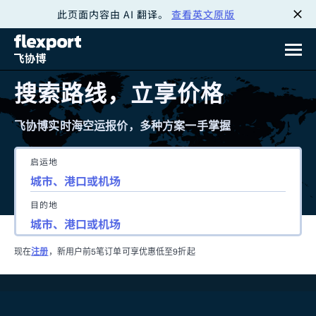
此页面内容由 AI 翻译。
查看英文原版
跳
转
至
搜索路线，立享价格
内
飞协博实时海空运报价，多种方案一手掌握
容
启运地
目的地
现在
注册
，新用户前5笔订单可享优惠低至9折起