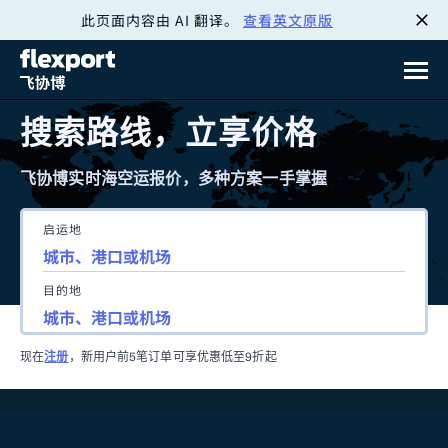
此页面内容由 AI 翻译。
查看英文原版
跳
转
至
搜索路线，立享价格
内
飞协博实时海空运报价，多种方案一手掌握
容
启运地
目的地
现在
注册
，新用户前5笔订单可享优惠低至9折起