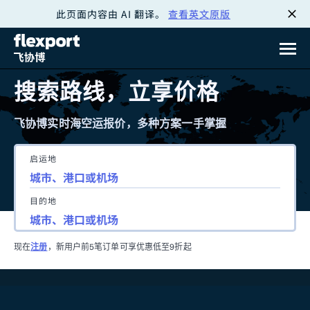
此页面内容由 AI 翻译。
查看英文原版
跳
转
至
搜索路线，立享价格
内
飞协博实时海空运报价，多种方案一手掌握
容
启运地
目的地
现在
注册
，新用户前5笔订单可享优惠低至9折起