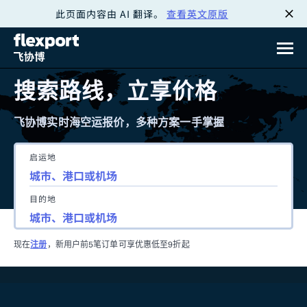
此页面内容由 AI 翻译。
查看英文原版
跳
转
至
搜索路线，立享价格
内
飞协博实时海空运报价，多种方案一手掌握
容
启运地
目的地
现在
注册
，新用户前5笔订单可享优惠低至9折起