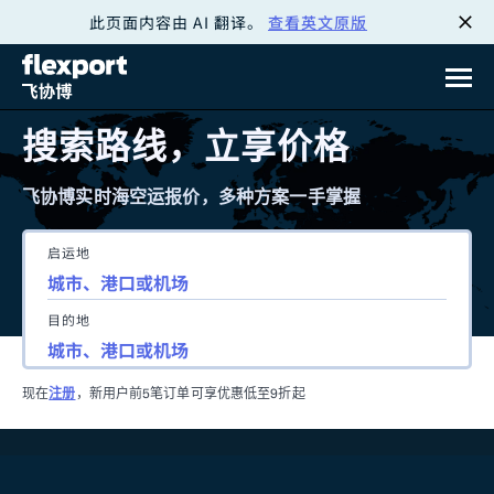
此页面内容由 AI 翻译。
查看英文原版
跳
转
至
搜索路线，立享价格
内
飞协博实时海空运报价，多种方案一手掌握
容
启运地
目的地
现在
注册
，新用户前5笔订单可享优惠低至9折起