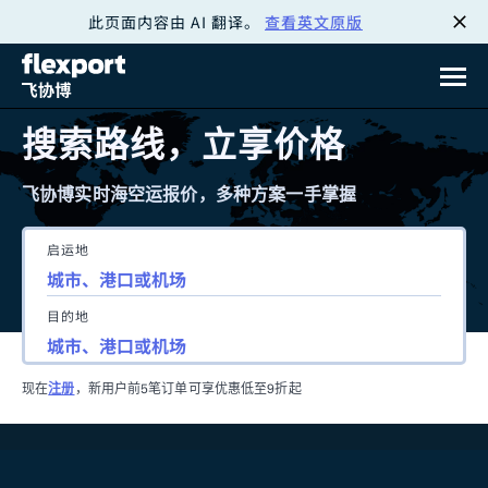
此页面内容由 AI 翻译。
查看英文原版
跳
转
至
搜索路线，立享价格
内
飞协博实时海空运报价，多种方案一手掌握
容
启运地
目的地
现在
注册
，新用户前5笔订单可享优惠低至9折起