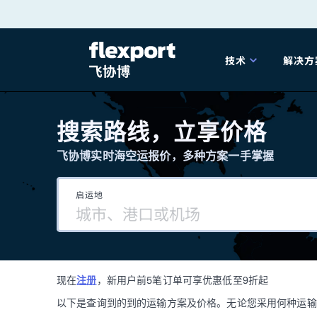
跳
转
技术
解决方
至
产品发布
海
内
搜索路线，立享价格
容
飞协博实时海空运报价，多种方案一手掌握
202
启运地
202
技术解决方案
掌
现在
注册
，新用户前5笔订单可享优惠低至9折起
海关
以下是查询到的到的运输方案及价格。无论您采用何种运输方式，