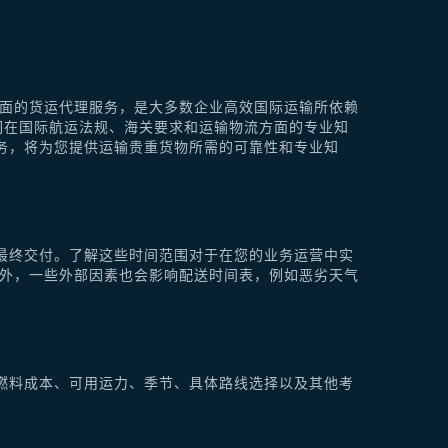
供全面的货运代理服务，是大多数企业高效国际运输所依赖
他们在国际航运法规、海关要求和运输物流方面的专业知
理服务，将为您提供运输贵重货物所需的可靠性和专业知
最终交付。了解这些时间范围对于在您的业务运营中实
此外，一些外部因素也会影响配送时间表，例如恶劣天气
燃料成本、可用运力、季节、具体路线选择以及其他考