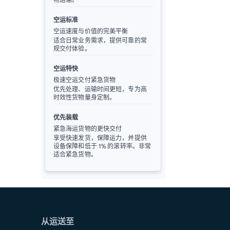
空运标准
空运速度与价值的完美平衡
适合日常业务需求，提供可靠的常
规交付体验。
空运特快
极速空运交付紧急货物
优先处理、运输时间更短，专为高
时效性货物量身定制。
优先装载
紧急海运货物的更快交付
享受快速发货，保障运力，并提供
设备保障和低于 1% 的滚转率。非常
适合紧急货物。
从运送至