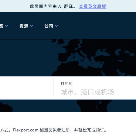
此页面内容由 AI 翻译。
查看英文原版
案
资源
公司
关
工具
关于我们
海关清关
贸易咨询
Tariff Simulator
关
Flexport.org
6 冬季版本
2025 秋季发布
Tariff Simulator
关税退款
Flexport Rate
Fle
全球网络
Explorer
目的地
5 冬季版本
关税退税
合规审计
审核您的报关行
洞察
商品归类
控您的货运全局
博客
网
服务套件
Flexport 平台
电子指南
海运
空运
Flexport.com 诚邀您免费注册，并轻松完成预订。
资源
Flexport Control