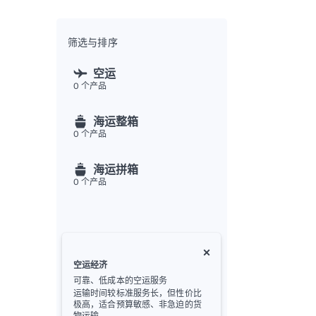
全渠
Flex
Inte
筛选与排序
开发者
空运
0
个产品
Deve
FU
海运整箱
API
0
个产品
常见
金
海运拼箱
0
个产品
空运经济
可靠、低成本的空运服务
运输时间较标准服务长，但性价比
极高，适合预算敏感、非急迫的货
物运输。