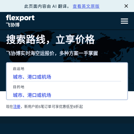
此页面内容由 AI 翻译。
查看英文原版
跳
转
至
搜索路线，立享价格
内
飞协博实时海空运报价，多种方案一手掌握
容
启运地
目的地
现在
注册
，新用户前5笔订单可享优惠低至9折起