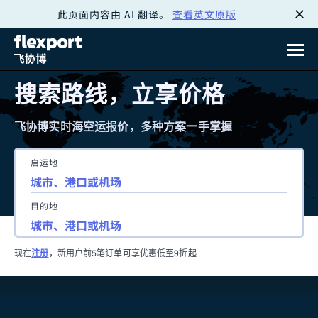
此页面内容由 AI 翻译。
查看英文原版
跳
转
至
搜索路线，立享价格
内
飞协博实时海空运报价，多种方案一手掌握
容
启运地
目的地
现在
注册
，新用户前5笔订单可享优惠低至9折起