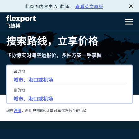
此页面内容由 AI 翻译。
查看英文原版
跳
转
至
搜索路线，立享价格
内
飞协博实时海空运报价，多种方案一手掌握
容
启运地
目的地
现在
注册
，新用户前5笔订单可享优惠低至9折起