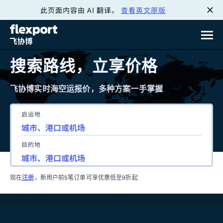
此页面内容由 AI 翻译。
查看英文原版
跳
转
至
搜索路线，立享价格
内
飞协博实时海空运报价，多种方案一手掌握
容
启运地
目的地
现在
注册
，新用户前5笔订单可享优惠低至9折起