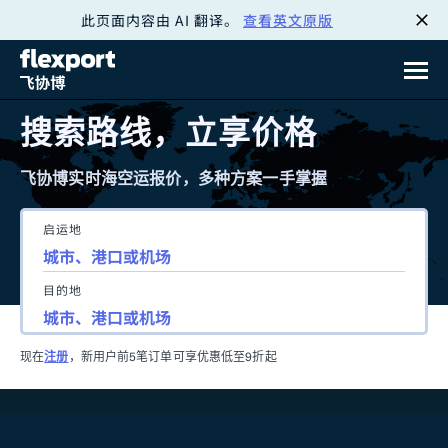
此页面内容由 AI 翻译。
查看英文原版
跳
转
至
搜索路线，立享价格
内
飞协博实时海空运报价，多种方案一手掌握
容
启运地
目的地
现在
注册
，新用户前5笔订单可享优惠低至9折起