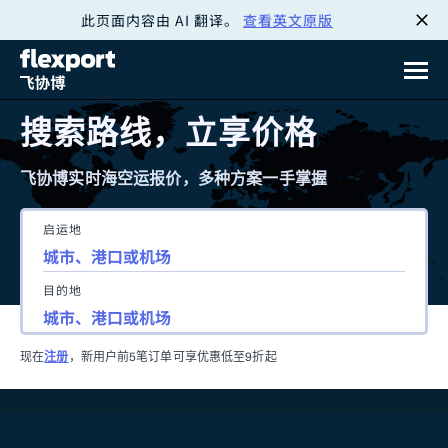
此页面内容由 AI 翻译。
查看英文原版
跳
转
至
搜索路线，立享价格
内
飞协博实时海空运报价，多种方案一手掌握
容
启运地
目的地
现在
注册
，新用户前5笔订单可享优惠低至9折起