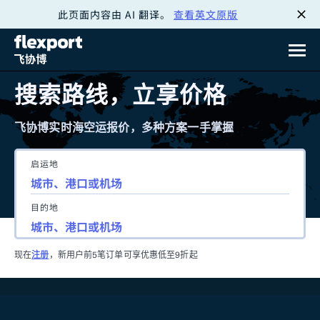
此页面内容由 AI 翻译。
查看英文原版
跳
转
至
搜索路线，立享价格
内
飞协博实时海空运报价，多种方案一手掌握
容
启运地
目的地
现在
注册
，新用户前5笔订单可享优惠低至9折起