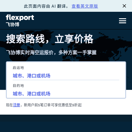
此页面内容由 AI 翻译。
查看英文原版
跳
转
至
搜索路线，立享价格
内
飞协博实时海空运报价，多种方案一手掌握
容
启运地
目的地
现在
注册
，新用户前5笔订单可享优惠低至9折起