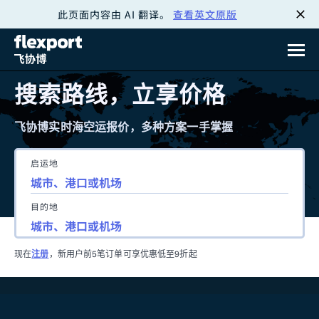
此页面内容由 AI 翻译。
查看英文原版
跳
转
至
搜索路线，立享价格
内
飞协博实时海空运报价，多种方案一手掌握
容
启运地
目的地
现在
注册
，新用户前5笔订单可享优惠低至9折起