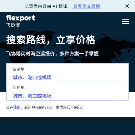
此页面内容由 AI 翻译。
查看英文原版
跳
转
至
搜索路线，立享价格
内
飞协博实时海空运报价，多种方案一手掌握
容
启运地
目的地
现在
注册
，新用户前5笔订单可享优惠低至9折起