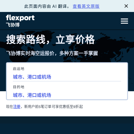
此页面内容由 AI 翻译。
查看英文原版
跳
转
至
搜索路线，立享价格
内
飞协博实时海空运报价，多种方案一手掌握
容
启运地
目的地
现在
注册
，新用户前5笔订单可享优惠低至9折起