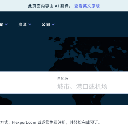
此页面内容由 AI 翻译。
查看英文原版
案
资源
公司
关
工具
关于我们
海关清关
贸易咨询
Tariff Simulator
关
Flexport.org
6 冬季版本
2025 秋季发布
Tariff Simulator
关税退款
Flexport Rate
Fle
全球网络
Explorer
目的地
5 冬季版本
关税退税
合规审计
审核您的报关行
洞察
商品归类
控您的货运全局
博客
网
服务套件
Flexport 平台
电子指南
海运
空运
Flexport.com 诚邀您免费注册，并轻松完成预订。
资源
Flexport Control