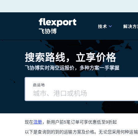
跳
转
技术
解决方
至
产品发布
海
内
搜索路线，立享价格
容
飞协博实时海空运报价，多种方案一手掌握
202
启运地
202
技术解决方案
掌
现在
注册
，新用户前5笔订单可享优惠低至9折起
海关
以下是查询到的到的运输方案及价格。无论您采用何种运输方式，