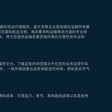
供全面的货运代理服务，是大多数企业高效国际运输所依赖
他们在国际航运法规、海关要求和运输物流方面的专业知
理服务，将为您提供运输贵重货物所需的可靠性和专业知
最终交付。了解这些时间范围对于在您的业务运营中实
此外，一些外部因素也会影响配送时间表，例如恶劣天气
燃料成本、可用运力、季节、具体路线选择以及其他考