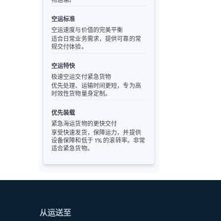
空运标准
空运速度与价值的完美平衡
适合日常业务需求，提供可靠的常
规交付体验。
空运特快
极速空运交付紧急货物
优先处理、运输时间更短，专为高
时效性货物量身定制。
优先装载
紧急海运货物的更快交付
享受快速发货，保障运力，并提供
设备保障和低于 1% 的滚转率。非常
适合紧急货物。
从运送至