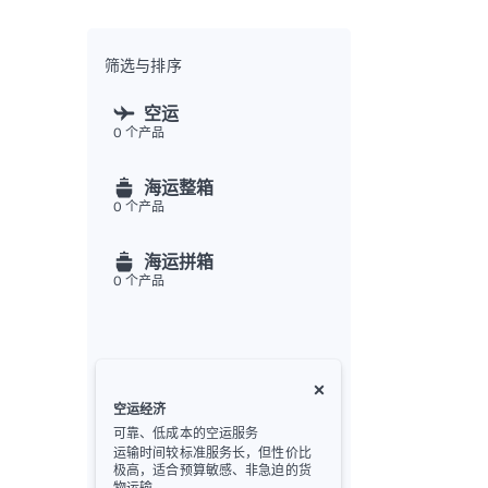
全渠
Flex
Inte
筛选与排序
开发者
空运
0
个产品
Deve
FU
海运整箱
API
0
个产品
常见
金
海运拼箱
0
个产品
空运经济
可靠、低成本的空运服务
运输时间较标准服务长，但性价比
极高，适合预算敏感、非急迫的货
物运输。