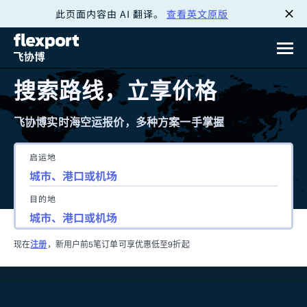
此页面内容由 AI 翻译。
查看英文原版
跳
转
至
搜索路线，立享价格
内
飞协博实时海空运报价，多种方案一手掌握
容
启运地
目的地
现在
注册
，新用户前5笔订单可享优惠低至9折起