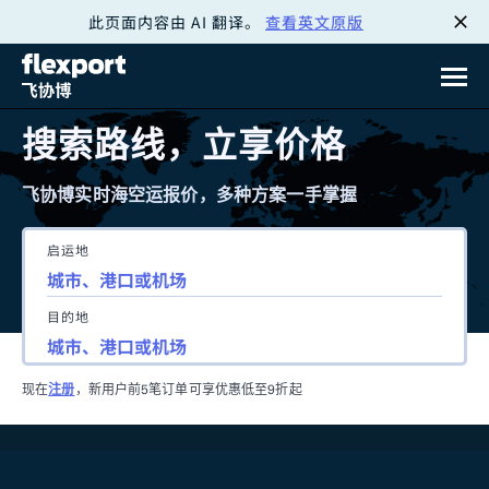
此页面内容由 AI 翻译。
查看英文原版
跳
转
至
搜索路线，立享价格
内
飞协博实时海空运报价，多种方案一手掌握
容
启运地
目的地
现在
注册
，新用户前5笔订单可享优惠低至9折起