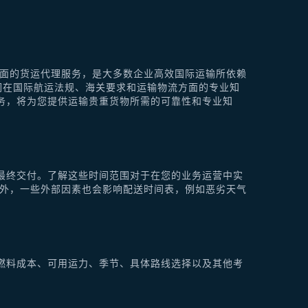
供全面的货运代理服务，是大多数企业高效国际运输所依赖
他们在国际航运法规、海关要求和运输物流方面的专业知
理服务，将为您提供运输贵重货物所需的可靠性和专业知
最终交付。了解这些时间范围对于在您的业务运营中实
此外，一些外部因素也会影响配送时间表，例如恶劣天气
燃料成本、可用运力、季节、具体路线选择以及其他考