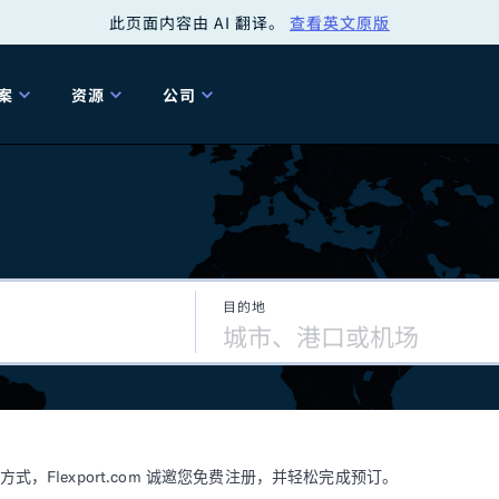
此页面内容由 AI 翻译。
查看英文原版
案
资源
公司
关
工具
关于我们
海关清关
贸易咨询
Tariff Simulator
关
Flexport.org
6 冬季版本
2025 秋季发布
Tariff Simulator
关税退款
Flexport Rate
Fle
全球网络
Explorer
目的地
5 冬季版本
关税退税
合规审计
审核您的报关行
洞察
商品归类
控您的货运全局
博客
网
服务套件
Flexport 平台
电子指南
海运
空运
Flexport.com 诚邀您免费注册，并轻松完成预订。
资源
Flexport Control