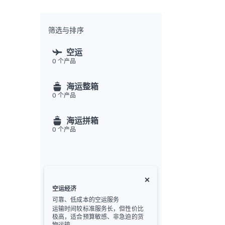
全渠
Flex
Inte
筛选与排序
开发者
空运
0
个产品
Deve
FU
海运整箱
API
0
个产品
常见
金
海运拼箱
0
个产品
空运经济
可靠、低成本的空运服务
运输时间较标准服务长，但性价比
极高，适合预算敏感、非急迫的货
物运输。