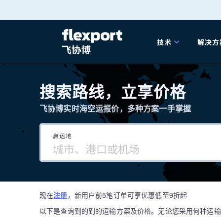
跳
转
技术
解决方
至
产品发布
海
内
搜索路线，立享价格
容
飞协博实时海空运报价，多种方案一手掌握
202
启运地
202
技术解决方案
掌
现在
注册
，新用户前5笔订单可享优惠低至9折起
海关
以下是查询到的到的运输方案及价格。无论您采用何种运输方式，