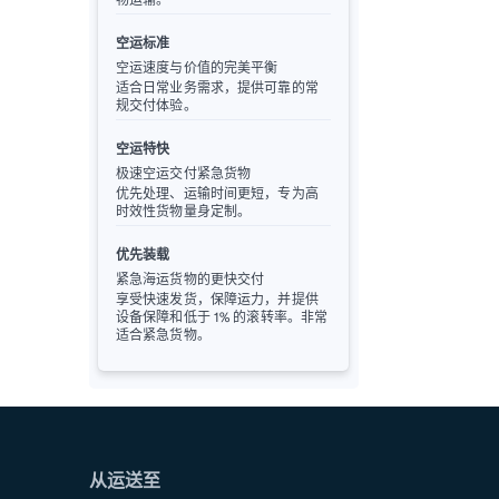
空运标准
空运速度与价值的完美平衡
适合日常业务需求，提供可靠的常
规交付体验。
空运特快
极速空运交付紧急货物
优先处理、运输时间更短，专为高
时效性货物量身定制。
优先装载
紧急海运货物的更快交付
享受快速发货，保障运力，并提供
设备保障和低于 1% 的滚转率。非常
适合紧急货物。
从运送至