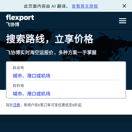
此页面内容由 AI 翻译。
查看英文原版
跳
转
至
搜索路线，立享价格
内
飞协博实时海空运报价，多种方案一手掌握
容
启运地
目的地
现在
注册
，新用户前5笔订单可享优惠低至9折起