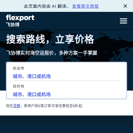
此页面内容由 AI 翻译。
查看英文原版
跳
转
至
搜索路线，立享价格
内
飞协博实时海空运报价，多种方案一手掌握
容
启运地
目的地
现在
注册
，新用户前5笔订单可享优惠低至9折起