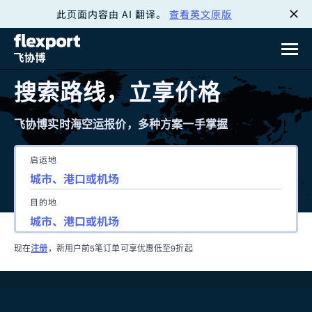
此页面内容由 AI 翻译。
查看英文原版
跳
转
至
搜索路线，立享价格
内
飞协博实时海空运报价，多种方案一手掌握
容
启运地
目的地
现在
注册
，新用户前5笔订单可享优惠低至9折起