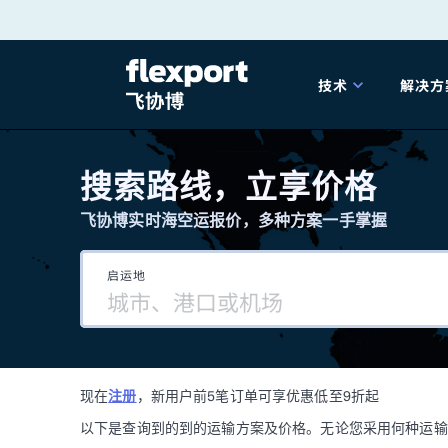
跳
转
技术
解决方
至
产品发布
海
内
搜索路线，立享价格
容
飞协博实时海空运报价，多种方案一手掌握
202
启运地
202
技术解决方案
掌
现在
注册
，新用户前5笔订单可享优惠低至9折起
海关
以下是查询到的到的运输方案及价格。无论您采用何种运输方式，