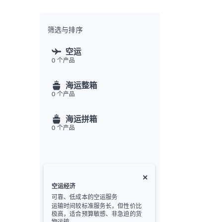
全渠
Flex
Inte
筛选与排序
开发者
空运
0
个产品
Deve
FU
海运整箱
API
0
个产品
常见
金
海运拼箱
0
个产品
空运经济
可靠、低成本的空运服务
运输时间较标准服务长，但性价比
极高，适合预算敏感、非急迫的货
物运输。