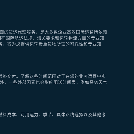
供全面的货运代理服务，是大多数企业高效国际运输所依赖
他们在国际航运法规、海关要求和运输物流方面的专业知
理服务，将为您提供运输贵重货物所需的可靠性和专业知
最终交付。了解这些时间范围对于在您的业务运营中实
此外，一些外部因素也会影响配送时间表，例如恶劣天气
燃料成本、可用运力、季节、具体路线选择以及其他考