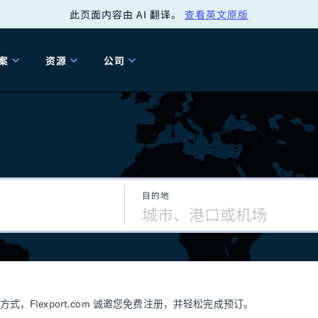
此页面内容由 AI 翻译。
查看英文原版
案
资源
公司
关
工具
关于我们
海关清关
贸易咨询
Tariff Simulator
关
Flexport.org
6 冬季版本
2025 秋季发布
Tariff Simulator
关税退款
Flexport Rate
Fle
全球网络
Explorer
目的地
5 冬季版本
关税退税
合规审计
审核您的报关行
洞察
商品归类
控您的货运全局
博客
网
服务套件
Flexport 平台
电子指南
海运
空运
Flexport.com 诚邀您免费注册，并轻松完成预订。
资源
Flexport Control