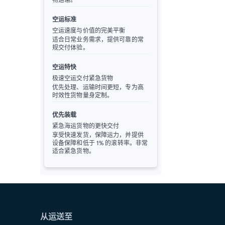
空运标准
空运速度与价值的完美平衡
适合日常业务需求，提供可靠的常
规交付体验。
空运特快
极速空运交付紧急货物
优先处理、运输时间更短，专为高
时效性货物量身定制。
优先装载
紧急海运货物的更快交付
享受快速发货，保障运力，并提供
设备保障和低于 1% 的滚转率。非常
适合紧急货物。
从运送至