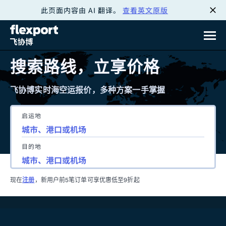
此页面内容由 AI 翻译。
查看英文原版
跳
转
至
搜索路线，立享价格
内
飞协博实时海空运报价，多种方案一手掌握
容
启运地
目的地
现在
注册
，新用户前5笔订单可享优惠低至9折起