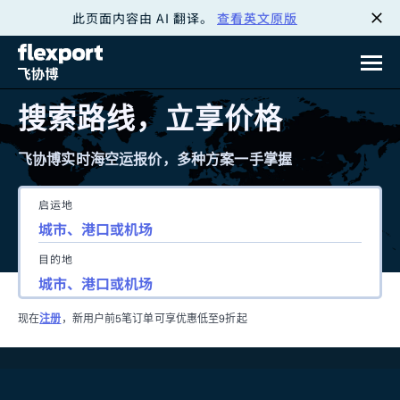
此页面内容由 AI 翻译。
查看英文原版
跳
转
至
搜索路线，立享价格
内
飞协博实时海空运报价，多种方案一手掌握
容
启运地
目的地
现在
注册
，新用户前5笔订单可享优惠低至9折起