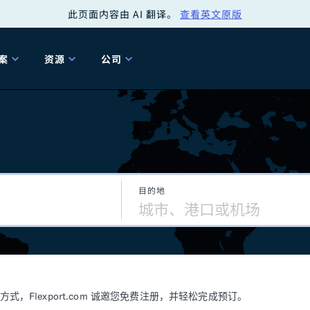
此页面内容由 AI 翻译。
查看英文原版
案
资源
公司
关
工具
关于我们
海关清关
贸易咨询
Tariff Simulator
关
Flexport.org
6 冬季版本
2025 秋季发布
Tariff Simulator
关税退款
Flexport Rate
Fle
全球网络
Explorer
目的地
5 冬季版本
关税退税
合规审计
审核您的报关行
洞察
商品归类
控您的货运全局
博客
网
服务套件
Flexport 平台
电子指南
海运
空运
Flexport.com 诚邀您免费注册，并轻松完成预订。
资源
Flexport Control