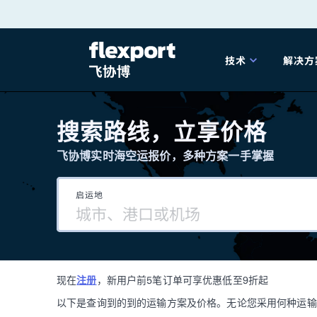
跳
转
技术
解决方
至
产品发布
海
内
搜索路线，立享价格
容
飞协博实时海空运报价，多种方案一手掌握
202
启运地
202
技术解决方案
掌
现在
注册
，新用户前5笔订单可享优惠低至9折起
海关
以下是查询到的到的运输方案及价格。无论您采用何种运输方式，