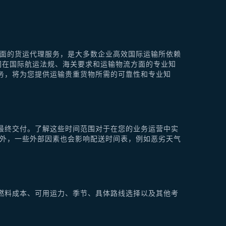
供全面的货运代理服务，是大多数企业高效国际运输所依赖
他们在国际航运法规、海关要求和运输物流方面的专业知
理服务，将为您提供运输贵重货物所需的可靠性和专业知
最终交付。了解这些时间范围对于在您的业务运营中实
此外，一些外部因素也会影响配送时间表，例如恶劣天气
燃料成本、可用运力、季节、具体路线选择以及其他考