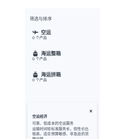
全渠
Flex
Inte
筛选与排序
开发者
空运
0
个产品
Deve
FU
海运整箱
API
0
个产品
常见
金
海运拼箱
0
个产品
空运经济
可靠、低成本的空运服务
运输时间较标准服务长，但性价比
极高，适合预算敏感、非急迫的货
物运输。