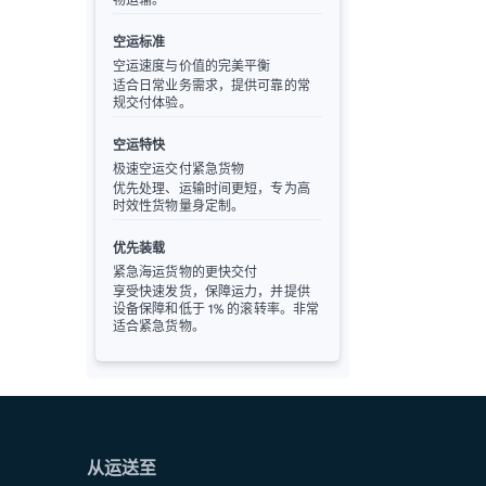
空运标准
空运速度与价值的完美平衡
适合日常业务需求，提供可靠的常
规交付体验。
空运特快
极速空运交付紧急货物
优先处理、运输时间更短，专为高
时效性货物量身定制。
优先装载
紧急海运货物的更快交付
享受快速发货，保障运力，并提供
设备保障和低于 1% 的滚转率。非常
适合紧急货物。
从运送至