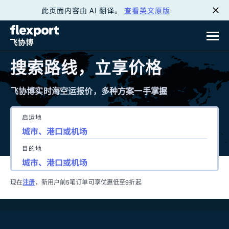
此页面内容由 AI 翻译。
查看英文原版
跳
转
至
搜索路线，立享价格
内
飞协博实时海空运报价，多种方案一手掌握
容
启运地
目的地
现在
注册
，新用户前5笔订单可享优惠低至9折起