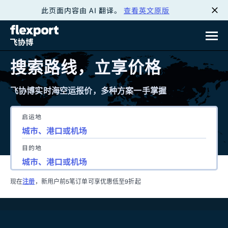
此页面内容由 AI 翻译。
查看英文原版
跳
转
至
搜索路线，立享价格
内
飞协博实时海空运报价，多种方案一手掌握
容
启运地
目的地
现在
注册
，新用户前5笔订单可享优惠低至9折起