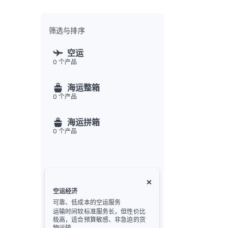
全渠
Flex
Inte
筛选与排序
开发者
空运
0
个产品
Deve
FU
海运整箱
API
0
个产品
常见
金
海运拼箱
0
个产品
空运经济
可靠、低成本的空运服务
运输时间较标准服务长，但性价比
极高，适合预算敏感、非急迫的货
物运输。