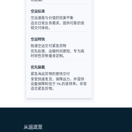
空运标准
空运速度与价值的完美平衡
适合日常业务需求，提供可靠的常
规交付体验。
空运特快
极速空运交付紧急货物
优先处理、运输时间更短，专为高
时效性货物量身定制。
优先装载
紧急海运货物的更快交付
享受快速发货，保障运力，并提供
设备保障和低于 1% 的滚转率。非常
适合紧急货物。
从运送至