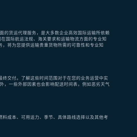
供全面的货运代理服务，是大多数企业高效国际运输所依赖
他们在国际航运法规、海关要求和运输物流方面的专业知
理服务，将为您提供运输贵重货物所需的可靠性和专业知
最终交付。了解这些时间范围对于在您的业务运营中实
此外，一些外部因素也会影响配送时间表，例如恶劣天气
燃料成本、可用运力、季节、具体路线选择以及其他考