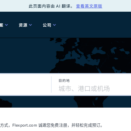
此页面内容由 AI 翻译。
查看英文原版
案
资源
公司
关
工具
关于我们
海关清关
贸易咨询
Tariff Simulator
关
Flexport.org
6 冬季版本
2025 秋季发布
Tariff Simulator
关税退款
Flexport Rate
Fle
全球网络
Explorer
目的地
5 冬季版本
关税退税
合规审计
审核您的报关行
洞察
商品归类
控您的货运全局
博客
网
服务套件
Flexport 平台
电子指南
海运
空运
Flexport.com 诚邀您免费注册，并轻松完成预订。
资源
Flexport Control