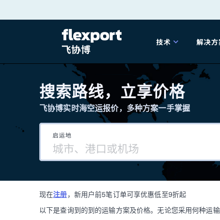
跳
转
技术
解决方
至
产品发布
海
内
搜索路线，立享价格
容
飞协博实时海空运报价，多种方案一手掌握
202
启运地
202
技术解决方案
掌
现在
注册
，新用户前5笔订单可享优惠低至9折起
海关
以下是查询到的到的运输方案及价格。无论您采用何种运输方式，