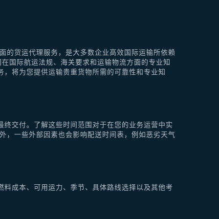
供全面的货运代理服务，是大多数企业高效国际运输所依赖
他们在国际航运法规、海关要求和运输物流方面的专业知
理服务，将为您提供运输贵重货物所需的可靠性和专业知
最终交付。了解这些时间范围对于在您的业务运营中实
此外，一些外部因素也会影响配送时间表，例如恶劣天气
燃料成本、可用运力、季节、具体路线选择以及其他考