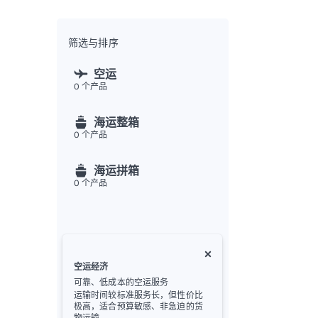
全渠
Flex
Inte
筛选与排序
开发者
空运
0
个产品
Deve
FU
海运整箱
API
0
个产品
常见
金
海运拼箱
0
个产品
空运经济
可靠、低成本的空运服务
运输时间较标准服务长，但性价比
极高，适合预算敏感、非急迫的货
物运输。