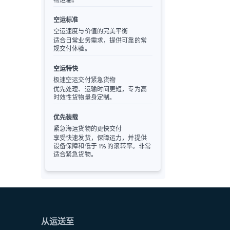
空运标准
空运速度与价值的完美平衡
适合日常业务需求，提供可靠的常
规交付体验。
空运特快
极速空运交付紧急货物
优先处理、运输时间更短，专为高
时效性货物量身定制。
优先装载
紧急海运货物的更快交付
享受快速发货，保障运力，并提供
设备保障和低于 1% 的滚转率。非常
适合紧急货物。
从运送至