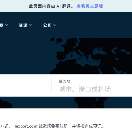
此页面内容由 AI 翻译。
查看英文原版
案
资源
公司
关
工具
关于我们
海关清关
贸易咨询
Tariff Simulator
关
Flexport.org
6 冬季版本
2025 秋季发布
Tariff Simulator
关税退款
Flexport Rate
Fle
全球网络
Explorer
目的地
5 冬季版本
关税退税
合规审计
审核您的报关行
洞察
商品归类
控您的货运全局
博客
网
服务套件
Flexport 平台
电子指南
海运
空运
Flexport.com 诚邀您免费注册，并轻松完成预订。
资源
Flexport Control