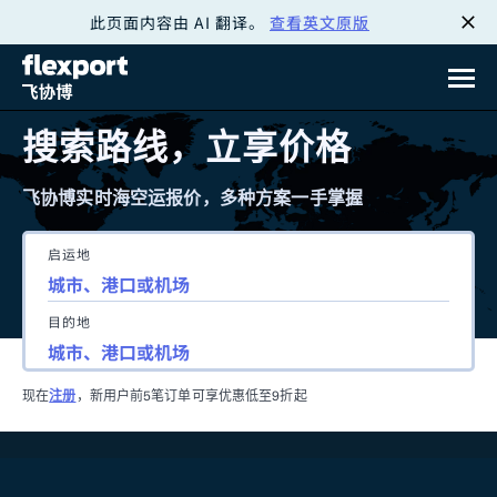
此页面内容由 AI 翻译。
查看英文原版
跳
转
至
搜索路线，立享价格
内
飞协博实时海空运报价，多种方案一手掌握
容
启运地
目的地
现在
注册
，新用户前5笔订单可享优惠低至9折起