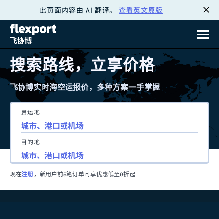
此页面内容由 AI 翻译。
查看英文原版
跳
转
至
搜索路线，立享价格
内
飞协博实时海空运报价，多种方案一手掌握
容
启运地
目的地
现在
注册
，新用户前5笔订单可享优惠低至9折起