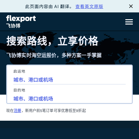
此页面内容由 AI 翻译。
查看英文原版
跳
转
至
搜索路线，立享价格
内
飞协博实时海空运报价，多种方案一手掌握
容
启运地
目的地
现在
注册
，新用户前5笔订单可享优惠低至9折起