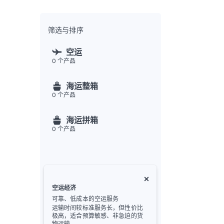
全渠
Flex
Inte
筛选与排序
开发者
空运
0
个产品
Deve
FU
海运整箱
API
0
个产品
常见
金
海运拼箱
0
个产品
空运经济
可靠、低成本的空运服务
运输时间较标准服务长，但性价比
极高，适合预算敏感、非急迫的货
物运输。