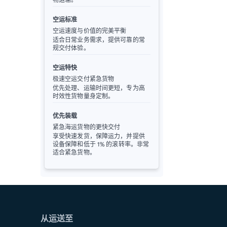
空运标准
空运速度与价值的完美平衡
适合日常业务需求，提供可靠的常
规交付体验。
空运特快
极速空运交付紧急货物
优先处理、运输时间更短，专为高
时效性货物量身定制。
优先装载
紧急海运货物的更快交付
享受快速发货，保障运力，并提供
设备保障和低于 1% 的滚转率。非常
适合紧急货物。
从运送至