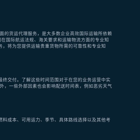
供全面的货运代理服务，是大多数企业高效国际运输所依赖
他们在国际航运法规、海关要求和运输物流方面的专业知
理服务，将为您提供运输贵重货物所需的可靠性和专业知
最终交付。了解这些时间范围对于在您的业务运营中实
此外，一些外部因素也会影响配送时间表，例如恶劣天气
燃料成本、可用运力、季节、具体路线选择以及其他考