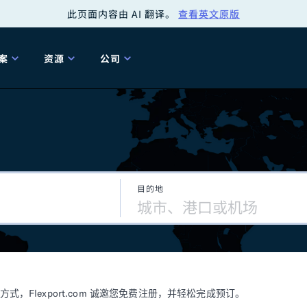
此页面内容由 AI 翻译。
查看英文原版
案
资源
公司
关
工具
关于我们
海关清关
贸易咨询
Tariff Simulator
关
Flexport.org
6 冬季版本
2025 秋季发布
Tariff Simulator
关税退款
Flexport Rate
Fle
全球网络
Explorer
目的地
5 冬季版本
关税退税
合规审计
审核您的报关行
洞察
商品归类
控您的货运全局
博客
网
服务套件
Flexport 平台
电子指南
海运
空运
Flexport.com 诚邀您免费注册，并轻松完成预订。
资源
Flexport Control