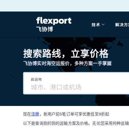
跳
转
技术
解决方
至
产品发布
海
内
搜索路线，立享价格
容
飞协博实时海空运报价，多种方案一手掌握
202
启运地
202
技术解决方案
掌
现在
注册
，新用户前5笔订单可享优惠低至9折起
海关
以下是查询到的到的运输方案及价格。无论您采用何种运输方式，